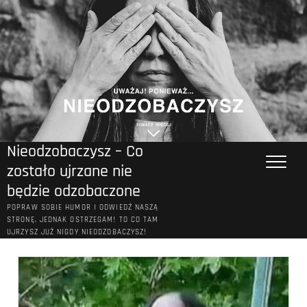
Przejdź
do
treści
Nieodzobaczysz – Co
zostało ujrzane nie
będzie odzobaczone
POPRAW SOBIE HUMOR I ODWIEDŹ NASZĄ
STRONĘ, JEDNAK OSTRZEGAM! TO CO TAM
UJRZYSZ JUŻ NIGDY NIEODZOBACZYSZ!