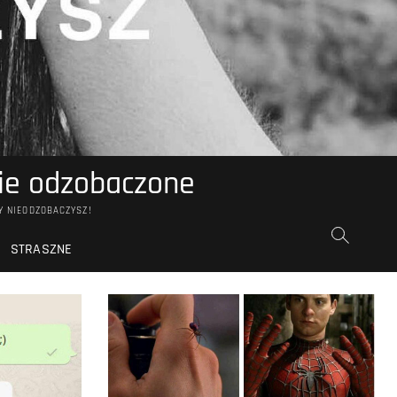
zie odzobaczone
Y NIEODZOBACZYSZ!
STRASZNE