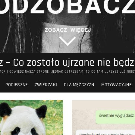
 – Co zostało ujrzane nie będ
OR I ODWIEDŹ NASZĄ STRONĘ, JEDNAK OSTRZEGAM! TO CO TAM UJRZYSZ JUŻ NIGD
POCIESZNE
ZWIERZAKI
DLA MĘŻCZYZN
MOTYWACYJNE