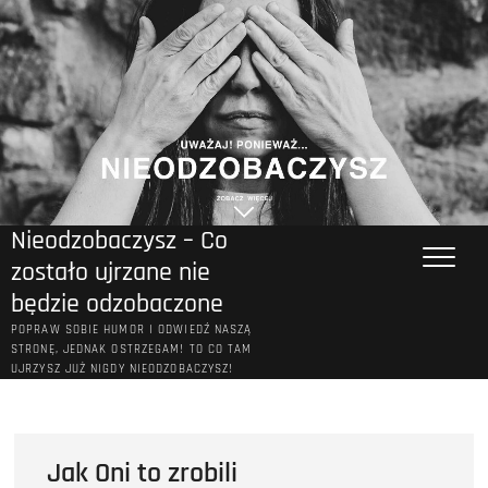
Przejdź
do
treści
Nieodzobaczysz – Co
zostało ujrzane nie
będzie odzobaczone
POPRAW SOBIE HUMOR I ODWIEDŹ NASZĄ
STRONĘ, JEDNAK OSTRZEGAM! TO CO TAM
UJRZYSZ JUŻ NIGDY NIEODZOBACZYSZ!
Jak Oni to zrobili