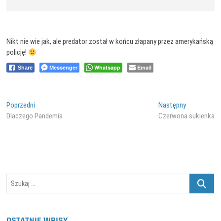
Nikt nie wie jak, ale predator został w końcu złapany przez amerykańską
policję!
Messenger
Whatsapp
Email
Share
Nawigacja
Poprzedni
Następny
Poprzedni
Następny
wpis:
wpis:
Dlaczego Pandemia
Czerwona sukienka
wpisu
Szukaj
…
OSTATNIE WPISY